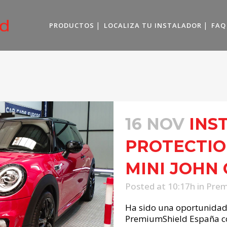
PRODUCTOS
LOCALIZA TU INSTALADOR
FAQ
16 NOV
INS
PROTECTION
MINI JOHN
Posted at 10:17h
in
Prem
Ha sido una oportunidad 
PremiumShield España co