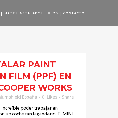
HAZTE INSTALADOR
BLOG
CONTACTO
TALAR PAINT
 FILM (PPF) EN
 COOPER WORKS
iumshield España
0
Likes
Share
increíble poder trabajar en
n un coche tan legendario. El MINI