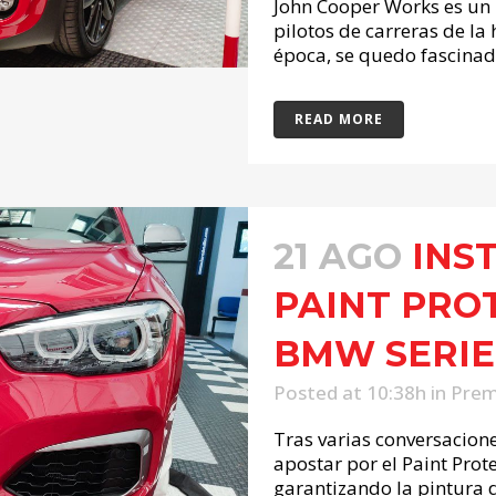
John Cooper Works es un 
pilotos de carreras de la
época, se quedo fascinado
READ MORE
21 AGO
INS
PAINT PRO
BMW SERIE
Posted at 10:38h
in
Prem
Tras varias conversacione
apostar por el Paint Pro
garantizando la pintura de