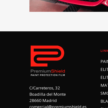
LIN
PAI
ELI
ELI
MA
C/Carreteros, 32
SM
Boadilla del Monte
28660 Madrid
BLA
comercial@premiumshield.es