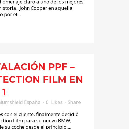
homenaje claro a uno de los mejores
 historia. John Cooper en aquella
 por el...
TALACIÓN PPF –
TECTION FILM EN
 1
iumshield España
0
Likes
Share
s con el cliente, finalmente decidió
tection Film para su nuevo BMW,
 su coche desde el principio....