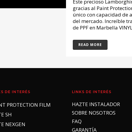
Este precioso Lamborghin
gracias al Paint Protect
único con capacidad de a
del mercado. Increíble tr
de PPF en Marbella VINYL
READ MORE
KS DE INTERÉS
LINKS DE INTERÉS
HAZTE INSTALADOR
NT PROTECTION FILM
SOBRE NOSOTROS
TE SH
FAQ
TE NEXGEN
GARANTÍA