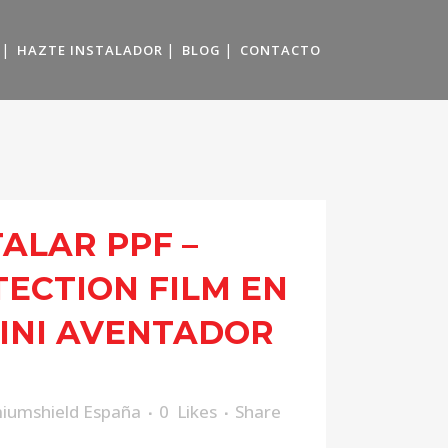
HAZTE INSTALADOR
BLOG
CONTACTO
TALAR PPF –
TECTION FILM EN
INI AVENTADOR
iumshield España
0
Likes
Share