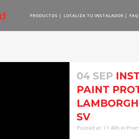
PRODUCTOS
LOCALIZA TU INSTALADOR
FAQ
04 SEP
INS
PAINT PRO
LAMBORGH
SV
Posted at 11:40h
in
Prem