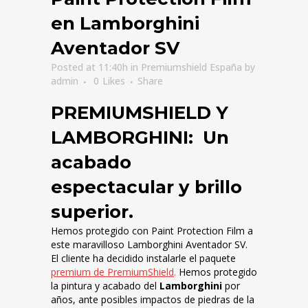
en Lamborghini
Aventador SV
Posted at 11:40h
in
Premiumshield España
by
admin
0
Likes
Share
PREMIUMSHIELD Y
LAMBORGHINI: Un
acabado
espectacular y brillo
superior.
Hemos protegido con Paint Protection Film a
este maravilloso Lamborghini Aventador SV.
El cliente ha decidido instalarle el paquete
premium de PremiumShield
.
Hemos protegido
la pintura y acabado del
Lamborghini
por
años, ante posibles impactos de piedras de la