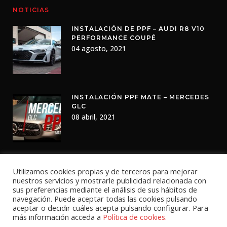
NOTICIAS
INSTALACIÓN DE PPF – AUDI R8 V10
PERFORMANCE COUPÉ
04 agosto, 2021
INSTALACIÓN PPF MATE – MERCEDES
GLC
08 abril, 2021
Utilizamos cookies propias y de terceros para mejorar
nuestros servicios y mostrarle publicidad relacionada con
sus preferencias mediante el análisis de sus hábitos de
navegación. Puede aceptar todas las cookies pulsando
aceptar o decidir cuáles acepta pulsando configurar. Para
más información acceda a
Política de cookies.