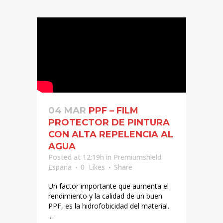
04 MAR
PPF – FILM
PROTECTOR DE PINTURA
CON ALTA REPELENCIA AL
AGUA
Posted at 12:19h
in
Premiumshield
España
0
Likes
Share
Un factor importante que aumenta el
rendimiento y la calidad de un buen
PPF, es la hidrofobicidad del material.
...