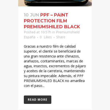
10 JUN
PPF – PAINT
PROTECTION FILM
PREMIUMSHILED BLACK
Posted at 10:57h
in
Premiumshield
España
0
Likes
Share
Gracias a nuestro film de calidad
superior, el cliente se beneficiará de
una gran resistencia ante chinazos,
arañazos, contaminantes, marcas de
agua, insectos, excrementos de pájaro
y aceites de la carretera, manteniendo
su pintura impecable. Además, el PPF
PREMIUMSHILED BLACK no amarillea
con el paso...
READ MORE