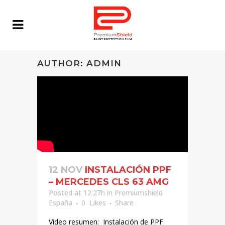
AUTHOR: ADMIN
12 NOV
INSTALACIÓN PPF
– MERCEDES CLS 63 AMG
Posted at 12:27h
in
Premiumshield
España
0
Likes
Share
Video resumen: Instalación de PPF