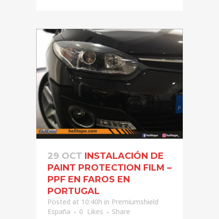
29 OCT
INSTALACIÓN DE
PAINT PROTECTION FILM –
PPF EN FAROS EN
PORTUGAL
Posted at 10:40h
in
Premiumshield
España
0
Likes
Share