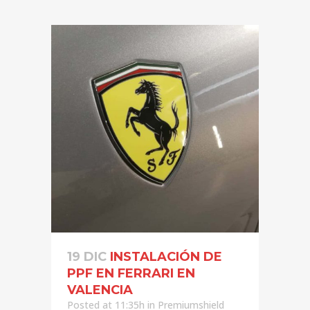
19 DIC
INSTALACIÓN DE
PPF EN FERRARI EN
VALENCIA
Posted at 11:35h
in
Premiumshield