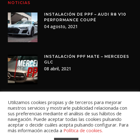
NOTICIAS
INSTALACIÓN DE PPF – AUDI R8 V10
PERFORMANCE COUPÉ
04 agosto, 2021
INSTALACIÓN PPF MATE – MERCEDES
GLC
08 abril, 2021
Utilizamos cookies propias y de terceros para mejorar
nuestros servicios y mostrarle publicidad relacionada con
sus preferencias mediante el análisis de sus hábitos de
navegación. Puede aceptar todas las cookies pulsando
aceptar o decidir cuáles acepta pulsando configurar. Para
más información acceda a
Política de cookies.