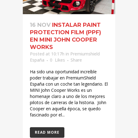
16 NOV
INSTALAR PAINT
PROTECTION FILM (PPF)
EN MINI JOHN COOPER
WORKS
Posted at 10:17h
in
Premiumshield
España
0
Likes
Share
Ha sido una oportunidad increíble
poder trabajar en PremiumShield
España con un coche tan legendario. El
MINI John Cooper Works es un
homenaje claro a uno de los mejores
pilotos de carreras de la historia. John
Cooper en aquella época, se quedo
fascinado por el...
READ MORE