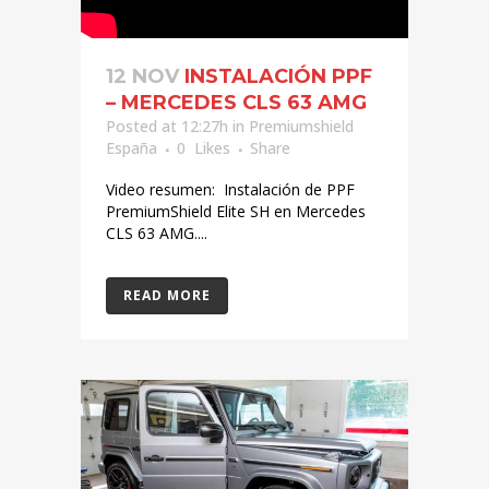
12 NOV
INSTALACIÓN PPF
– MERCEDES CLS 63 AMG
Posted at 12:27h
in
Premiumshield
España
0
Likes
Share
Video resumen: Instalación de PPF
PremiumShield Elite SH en Mercedes
CLS 63 AMG....
READ MORE