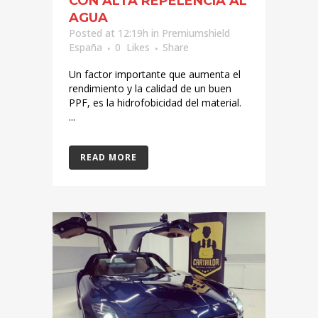
CON ALTA REPELENCIA AL
AGUA
Posted at 12:19h
in
Premiumshield
España
0
Likes
Share
Un factor importante que aumenta el
rendimiento y la calidad de un buen
PPF, es la hidrofobicidad del material.
...
READ MORE