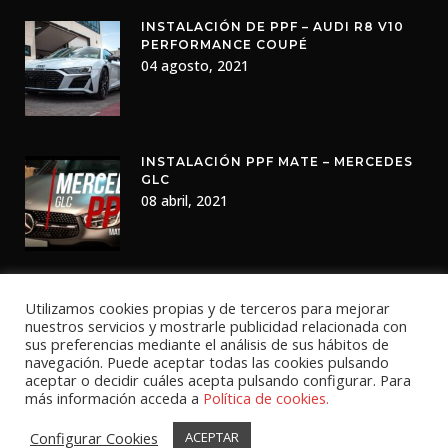
INSTALACIÓN DE PPF – AUDI R8 V10
PERFORMANCE COUPÉ
04 agosto, 2021
INSTALACIÓN PPF MATE – MERCEDES
GLC
08 abril, 2021
Utilizamos cookies propias y de terceros para mejorar
nuestros servicios y mostrarle publicidad relacionada con
sus preferencias mediante el análisis de sus hábitos de
navegación. Puede aceptar todas las cookies pulsando
aceptar o decidir cuáles acepta pulsando configurar. Para
más información acceda a
Política de cookies.
Configurar Cookies
ACEPTAR