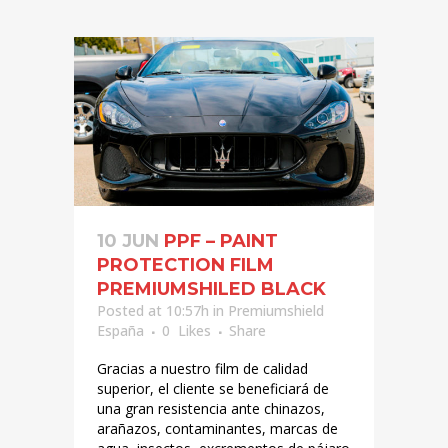
10 JUN
PPF – PAINT
PROTECTION FILM
PREMIUMSHILED BLACK
Posted at 10:57h
in
Premiumshield
España
0
Likes
Share
Gracias a nuestro film de calidad
superior, el cliente se beneficiará de
una gran resistencia ante chinazos,
arañazos, contaminantes, marcas de