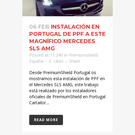
06 FEB
INSTALACIÓN EN
PORTUGAL DE PPF A ESTE
MAGNÍFICO MERCEDES
SLS AMG
Posted at 11:24h
in
Premiumshield
España
0
Likes
Share
Desde PremiumShield Portugal os
mostramos esta instalación de PPF en
el Mercedes SLS AMG, este trabajo
está realizado por los instaladores
oficiales de PremiumShield en Portugal
Cartailor....
READ MORE