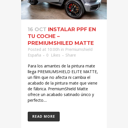
16 OCT
INSTALAR PPF EN
TU COCHE –
PREMIUMSHILED MATTE
Posted at 10:00h
in
Premiumshield
España
0
Likes
Share
Para los amantes de la pintura mate
llega PREMIUMSHIELD ELITE MATTE,
un film que no afecta ni cambia el
acabado de la pintura mate que viene
de fábrica. PremiumShield Matte
ofrece un acabado satinado único y
perfecto....
READ MORE