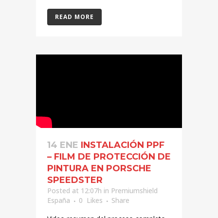
READ MORE
14 ENE
INSTALACIÓN PPF
– FILM DE PROTECCIÓN DE
PINTURA EN PORSCHE
SPEEDSTER
Posted at 12:07h
in
Premiumshield
España
0
Likes
Share