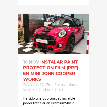
16 NOV
INSTALAR PAINT
PROTECTION FILM (PPF)
EN MINI JOHN COOPER
WORKS
Posted at 10:17h
in
Premiumshield
España
0
Likes
Share
Ha sido una oportunidad increíble
poder trabajar en PremiumShield