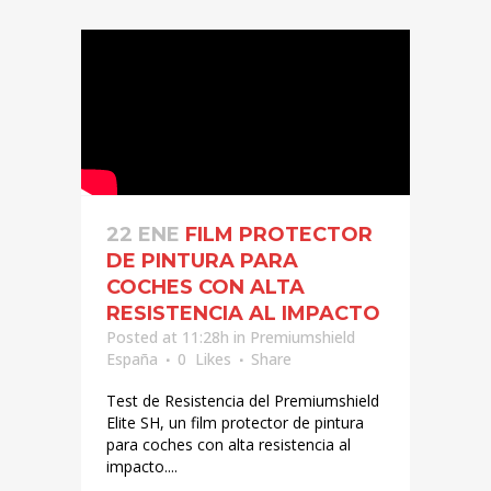
22 ENE
FILM PROTECTOR
DE PINTURA PARA
COCHES CON ALTA
RESISTENCIA AL IMPACTO
Posted at 11:28h
in
Premiumshield
España
0
Likes
Share
Test de Resistencia del Premiumshield
Elite SH, un film protector de pintura
para coches con alta resistencia al
impacto....